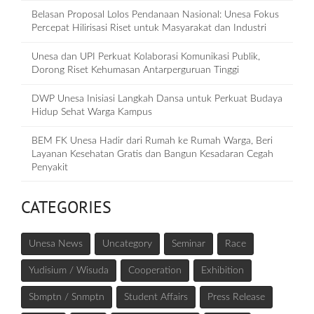
Belasan Proposal Lolos Pendanaan Nasional: Unesa Fokus
Percepat Hilirisasi Riset untuk Masyarakat dan Industri
Unesa dan UPI Perkuat Kolaborasi Komunikasi Publik,
Dorong Riset Kehumasan Antarperguruan Tinggi
DWP Unesa Inisiasi Langkah Dansa untuk Perkuat Budaya
Hidup Sehat Warga Kampus
BEM FK Unesa Hadir dari Rumah ke Rumah Warga, Beri
Layanan Kesehatan Gratis dan Bangun Kesadaran Cegah
Penyakit
CATEGORIES
Unesa News
Uncategory
Seminar
Race
Yudisium / Wisuda
Cooperation
Exhibition
Sbmptn / Snmptn
Student Affairs
Press Release