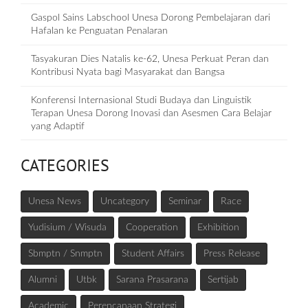
Gaspol Sains Labschool Unesa Dorong Pembelajaran dari
Hafalan ke Penguatan Penalaran
Tasyakuran Dies Natalis ke-62, Unesa Perkuat Peran dan
Kontribusi Nyata bagi Masyarakat dan Bangsa
Konferensi Internasional Studi Budaya dan Linguistik
Terapan Unesa Dorong Inovasi dan Asesmen Cara Belajar
yang Adaptif
CATEGORIES
Unesa News
Uncategory
Seminar
Race
Yudisium / Wisuda
Cooperation
Exhibition
Sbmptn / Snmptn
Student Affairs
Press Release
Alumni
Utbk
Sarana Prasarana
Sertijab
Academic
Perencanaan Strategi