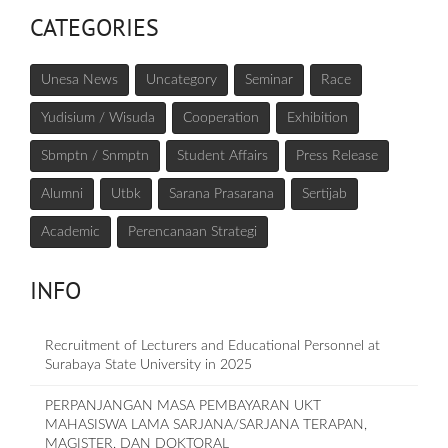
CATEGORIES
Unesa News
Uncategory
Seminar
Race
Yudisium / Wisuda
Cooperation
Exhibition
Sbmptn / Snmptn
Student Affairs
Press Release
Alumni
Utbk
Sarana Prasarana
Sertijab
Academic
Perencanaan Strategi
INFO
Recruitment of Lecturers and Educational Personnel at
Surabaya State University in 2025
PERPANJANGAN MASA PEMBAYARAN UKT
MAHASISWA LAMA SARJANA/SARJANA TERAPAN,
MAGISTER, DAN DOKTORAL