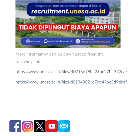
More information can be downloaded from the
following link
https://www.unesa.ac.id/files/40715d78bc23bc27b4372ea
https://www.unesa.ac.id/files/d61943021c7db43bc5d9dbaf