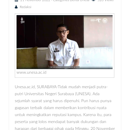
21 November 2022
- Categories
Berita Unesa
520 Views
Redaksi
www.unesa.ac.id
Unesa.ac.id, SURABAYA-Tidak mudah menjadi putra-
putri Universitas Negeri Surabaya (UNESA). Ada
sejumlah syarat yang harus dipenuhi. Pun harus punya
gagasan terbaik dalam memberikan kontribusi nyata
untuk meningkatkan reputasi kampus. Karena itu, para
peserta yang lolos mendapat banyak dukungan dan
harapan dari berbagai pihak pada Minggu, 20 November