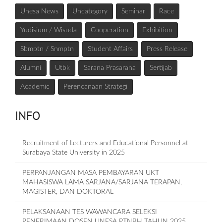
Unesa News
Uncategory
Seminar
Race
Yudisium / Wisuda
Cooperation
Exhibition
Sbmptn / Snmptn
Student Affairs
Press Release
Alumni
Utbk
Sarana Prasarana
Sertijab
Academic
Perencanaan Strategi
INFO
Recruitment of Lecturers and Educational Personnel at
Surabaya State University in 2025
PERPANJANGAN MASA PEMBAYARAN UKT
MAHASISWA LAMA SARJANA/SARJANA TERAPAN,
MAGISTER, DAN DOKTORAL
PELAKSANAAN TES WAWANCARA SELEKSI
PENERIMAAN DOSEN UNESA PTNBH TAHUN 2025