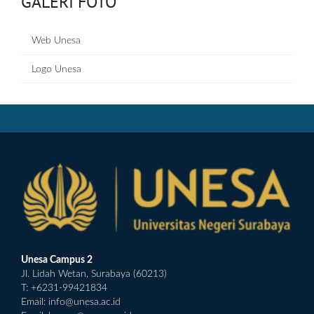
GALERI FOTO
Web Unesa
Logo Unesa
Unesa Campus 2
Jl. Lidah Wetan, Surabaya (60213)
T: +6231-99421834
Email:
info@unesa.ac.id