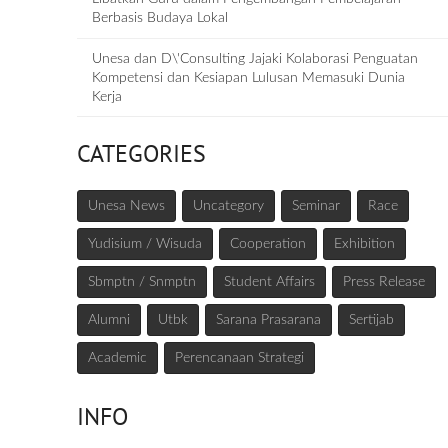
Berbasis Budaya Lokal
Unesa dan D\'Consulting Jajaki Kolaborasi Penguatan
Kompetensi dan Kesiapan Lulusan Memasuki Dunia
Kerja
CATEGORIES
Unesa News
Uncategory
Seminar
Race
Yudisium / Wisuda
Cooperation
Exhibition
Sbmptn / Snmptn
Student Affairs
Press Release
Alumni
Utbk
Sarana Prasarana
Sertijab
Academic
Perencanaan Strategi
INFO