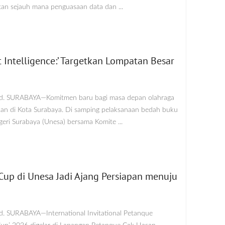
nkan sejauh mana penguasaan data dan ...
 Intelligence:’ Targetkan Lompatan Besar
id. SURABAYA—Komitmen baru bagi masa depan olahraga
kan di Kota Surabaya. Di samping pelaksanaan bedah buku
egeri Surabaya (Unesa) bersama Komite ...
Cup di Unesa Jadi Ajang Persiapan menuju
d. SURABAYA—International Invitational Petanque