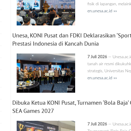
fisik di lapangan, melai
en.unesa.ac.id »»
Unesa, KONI Pusat dan FDKI Deklarasikan ‘Sport
Prestasi Indonesia di Kancah Dunia
7 Juli 2026
— Unesa.ac.
tanah air resmi dikukuh
strategis, Universitas N
en.unesa.ac.id »»
Dibuka Ketua KONI Pusat, Turnamen ‘Bola Baja’ 
SEA Games 2027
7 Juli 2026
— Unesa.ac.i