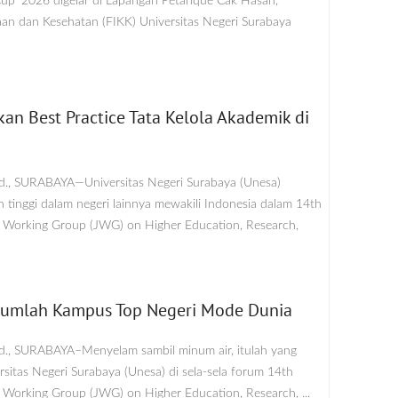
Cup’ 2026 digelar di Lapangan Petanque Cak Hasan,
aan dan Kesehatan (FIKK) Universitas Negeri Surabaya
kan Best Practice Tata Kelola Akademik di
d., SURABAYA—Universitas Negeri Surabaya (Unesa)
 tinggi dalam negeri lainnya mewakili Indonesia dalam 14th
t Working Group (JWG) on Higher Education, Research,
ejumlah Kampus Top Negeri Mode Dunia
d., SURABAYA–Menyelam sambil minum air, itulah yang
rsitas Negeri Surabaya (Unesa) di sela-sela forum 14th
 Working Group (JWG) on Higher Education, Research, ...