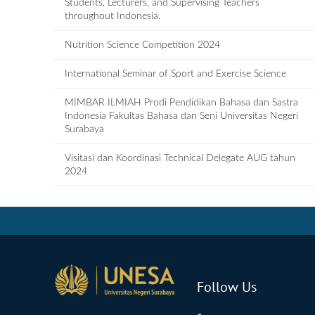
Students, Lecturers, and Supervising Teachers
throughout Indonesia.
Nutrition Science Competition 2024
International Seminar of Sport and Exercise Science
MIMBAR ILMIAH Prodi Pendidikan Bahasa dan Sastra
Indonesia Fakultas Bahasa dan Seni Universitas Negeri
Surabaya
Visitasi dan Koordinasi Technical Delegate AUG tahun
2024
Follow Us