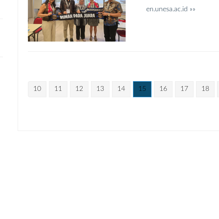
en.unesa.ac.id »»
10
11
12
13
14
15
16
17
18