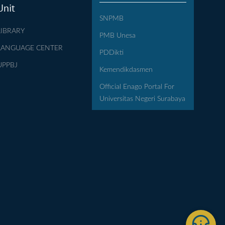
Unit
SNPMB
LIBRARY
PMB Unesa
LANGUAGE CENTER
PDDikti
UPPBJ
Kemendikdasmen
Official Enago Portal For
Universitas Negeri Surabaya