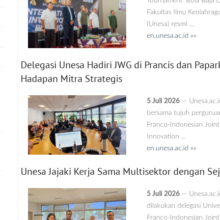
Tournament ‘Bola Baja 
Fakultas Ilmu Keolahrag
(Unesa) resmi ...
en.unesa.ac.id »»
Delegasi Unesa Hadiri JWG di Prancis dan Papar
Hadapan Mitra Strategis
5 Juli 2026
— Unesa.ac.i
bersama tujuh perguruan
Franco-Indonesian Join
Innovation ...
en.unesa.ac.id »»
Unesa Jajaki Kerja Sama Multisektor dengan S
5 Juli 2026
— Unesa.ac.i
dilakukan delegasi Unive
Franco-Indonesian Joint