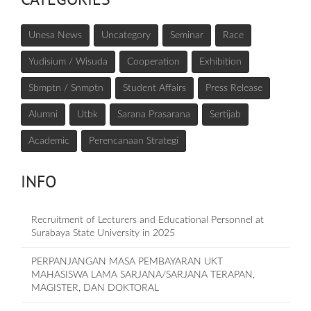
Unesa News
Uncategory
Seminar
Race
Yudisium / Wisuda
Cooperation
Exhibition
Sbmptn / Snmptn
Student Affairs
Press Release
Alumni
Utbk
Sarana Prasarana
Sertijab
Academic
Perencanaan Strategi
INFO
Recruitment of Lecturers and Educational Personnel at
Surabaya State University in 2025
PERPANJANGAN MASA PEMBAYARAN UKT
MAHASISWA LAMA SARJANA/SARJANA TERAPAN,
MAGISTER, DAN DOKTORAL