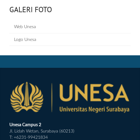
GALERI FOTO
Web Unesa
Logo Unesa
Unesa Campus 2
Jl. Lidah Wetan, Surabaya (60213)
T: +6231-99421834