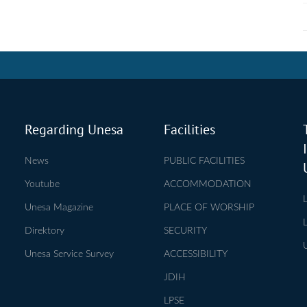
Regarding Unesa
Facilities
News
PUBLIC FACILITIES
Youtube
ACCOMMODATION
Unesa Magazine
PLACE OF WORSHIP
Direktory
SECURITY
Unesa Service Survey
ACCESSIBILITY
JDIH
LPSE