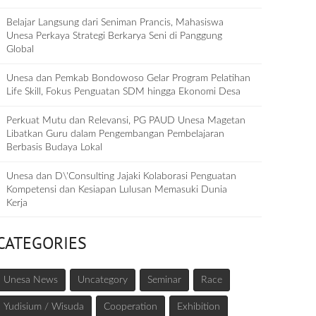
Belajar Langsung dari Seniman Prancis, Mahasiswa
Unesa Perkaya Strategi Berkarya Seni di Panggung
Global
Unesa dan Pemkab Bondowoso Gelar Program Pelatihan
Life Skill, Fokus Penguatan SDM hingga Ekonomi Desa
Perkuat Mutu dan Relevansi, PG PAUD Unesa Magetan
Libatkan Guru dalam Pengembangan Pembelajaran
Berbasis Budaya Lokal
Unesa dan D\'Consulting Jajaki Kolaborasi Penguatan
Kompetensi dan Kesiapan Lulusan Memasuki Dunia
Kerja
CATEGORIES
Unesa News
Uncategory
Seminar
Race
Yudisium / Wisuda
Cooperation
Exhibition