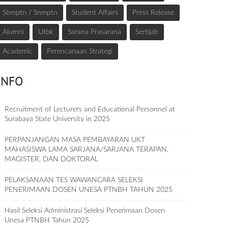
Sbmptn / Snmptn
Student Affairs
Press Release
Alumni
Utbk
Sarana Prasarana
Sertijab
Academic
Perencanaan Strategi
INFO
Recruitment of Lecturers and Educational Personnel at
Surabaya State University in 2025
PERPANJANGAN MASA PEMBAYARAN UKT
MAHASISWA LAMA SARJANA/SARJANA TERAPAN,
MAGISTER, DAN DOKTORAL
PELAKSANAAN TES WAWANCARA SELEKSI
PENERIMAAN DOSEN UNESA PTNBH TAHUN 2025
Hasil Seleksi Administrasi Seleksi Penerimaan Dosen
Unesa PTNBH Tahun 2025