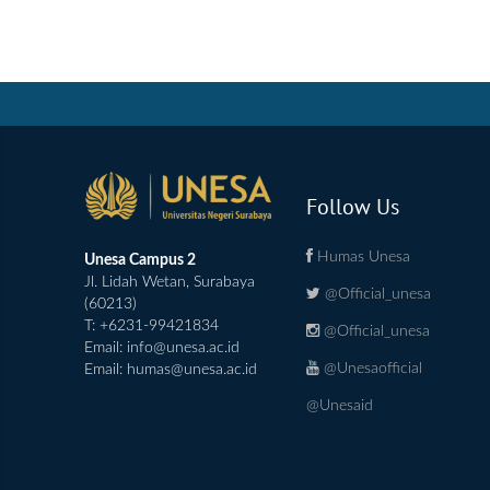
Follow Us
Humas Unesa
Unesa Campus 2
Jl. Lidah Wetan, Surabaya
@Official_unesa
(60213)
T: +6231-99421834
@Official_unesa
Email:
info@unesa.ac.id
@Unesaofficial
Email:
humas@unesa.ac.id
@Unesaid