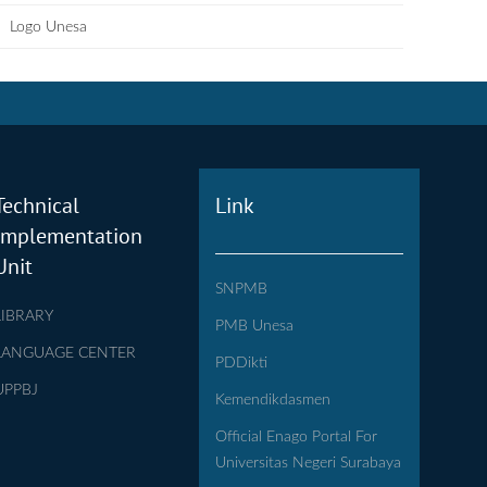
Logo Unesa
Technical
Link
Implementation
Unit
SNPMB
LIBRARY
PMB Unesa
LANGUAGE CENTER
PDDikti
UPPBJ
Kemendikdasmen
Official Enago Portal For
Universitas Negeri Surabaya