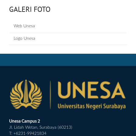
GALERI FOTO
Web Unesa
Logo Unesa
Unesa Campus 2
Jl. Lidah Wetan, Surabaya (60213)
T: +6231-99421834