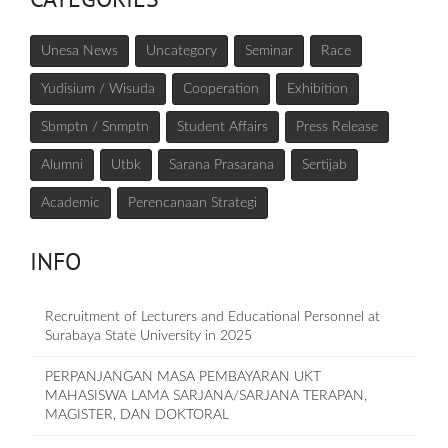
Unesa News
Uncategory
Seminar
Race
Yudisium / Wisuda
Cooperation
Exhibition
Sbmptn / Snmptn
Student Affairs
Press Release
Alumni
Utbk
Sarana Prasarana
Sertijab
Academic
Perencanaan Strategi
INFO
Recruitment of Lecturers and Educational Personnel at
Surabaya State University in 2025
PERPANJANGAN MASA PEMBAYARAN UKT
MAHASISWA LAMA SARJANA/SARJANA TERAPAN,
MAGISTER, DAN DOKTORAL