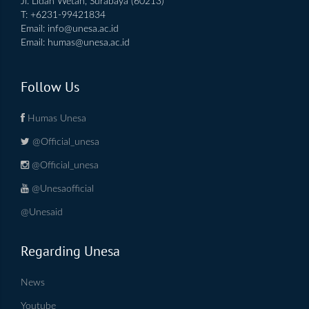
Jl. Lidah Wetan, Surabaya (60213)
T: +6231-99421834
Email:
info@unesa.ac.id
Email:
humas@unesa.ac.id
Follow Us
Humas Unesa
@Official_unesa
@Official_unesa
@Unesaofficial
@Unesaid
Regarding Unesa
News
Youtube