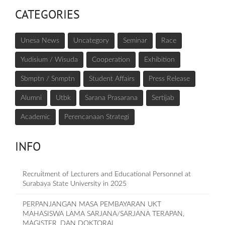
CATEGORIES
Unesa News
Uncategory
Seminar
Race
Yudisium / Wisuda
Cooperation
Exhibition
Sbmptn / Snmptn
Student Affairs
Press Release
Alumni
Utbk
Sarana Prasarana
Sertijab
Academic
Perencanaan Strategi
INFO
Recruitment of Lecturers and Educational Personnel at
Surabaya State University in 2025
PERPANJANGAN MASA PEMBAYARAN UKT
MAHASISWA LAMA SARJANA/SARJANA TERAPAN,
MAGISTER, DAN DOKTORAL