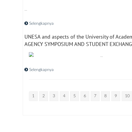
...
Selengkapnya
UNESA and aspects of the University of Academ
AGENCY SYMPOSIUM AND STUDENT EXCHANG
...
Selengkapnya
1
2
3
4
5
6
7
8
9
10