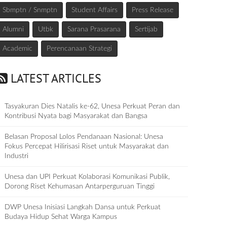
Sbmptn / Snmptn
Student Affairs
Press Release
Alumni
Utbk
Sarana Prasarana
Sertijab
Academic
Perencanaan Strategi
LATEST ARTICLES
Tasyakuran Dies Natalis ke-62, Unesa Perkuat Peran dan
Kontribusi Nyata bagi Masyarakat dan Bangsa
Belasan Proposal Lolos Pendanaan Nasional: Unesa
Fokus Percepat Hilirisasi Riset untuk Masyarakat dan
Industri
Unesa dan UPI Perkuat Kolaborasi Komunikasi Publik,
Dorong Riset Kehumasan Antarperguruan Tinggi
DWP Unesa Inisiasi Langkah Dansa untuk Perkuat
Budaya Hidup Sehat Warga Kampus