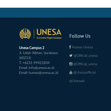
Follow Us
Humas Unesa
Unesa Campus 2
Jl. Lidah Wetan, Surabaya
@Official_unesa
(60213)
T: +6231-99421834
@Official_unesa
Email:
info@unesa.ac.id
@Unesaofficial
Email:
humas@unesa.ac.id
@Unesaid