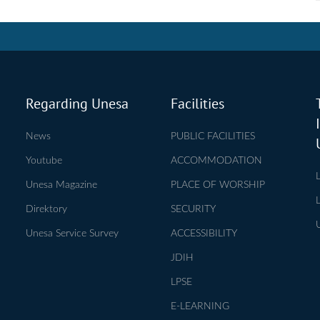
Regarding Unesa
Facilities
News
PUBLIC FACILITIES
Youtube
ACCOMMODATION
Unesa Magazine
PLACE OF WORSHIP
Direktory
SECURITY
Unesa Service Survey
ACCESSIBILITY
JDIH
LPSE
E-LEARNING