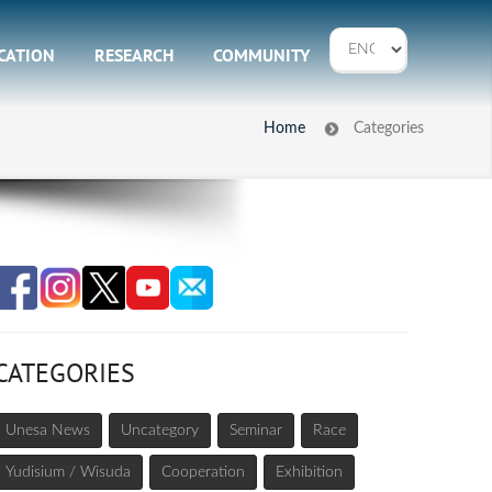
CATION
RESEARCH
COMMUNITY
Home
Categories
CATEGORIES
Unesa News
Uncategory
Seminar
Race
Yudisium / Wisuda
Cooperation
Exhibition