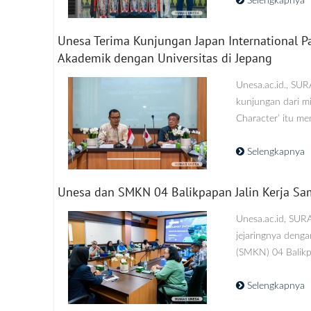
Selengkapnya
Unesa Terima Kunjungan Japan International Pa
Akademik dengan Universitas di Jepang
Unesa.ac.id., SU
kunjungan dari mi
Character’ itu me
Selengkapnya
Unesa dan SMKN 04 Balikpapan Jalin Kerja Sa
Unesa.ac.id, SUR
jejaringnya deng
(SMKN) 04 Balikpa
Selengkapnya