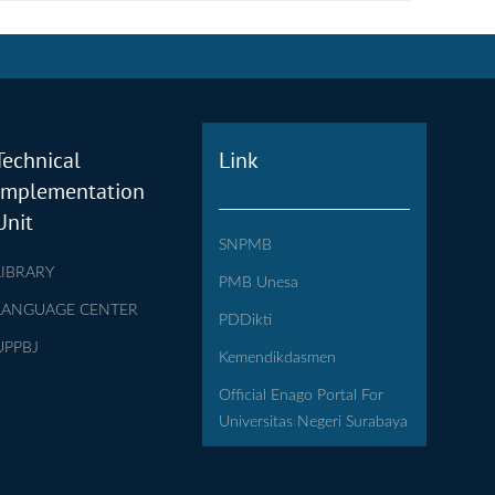
Technical
Link
Implementation
Unit
SNPMB
LIBRARY
PMB Unesa
LANGUAGE CENTER
PDDikti
UPPBJ
Kemendikdasmen
Official Enago Portal For
Universitas Negeri Surabaya