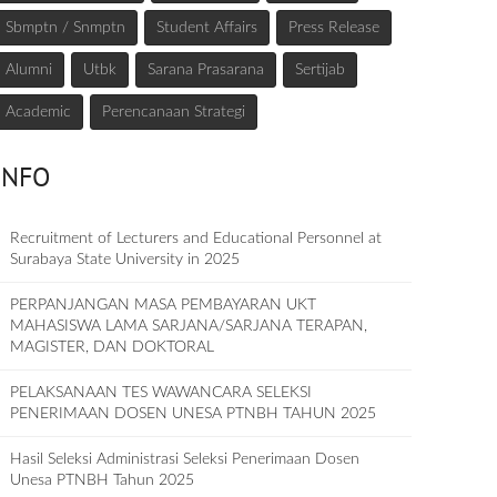
Sbmptn / Snmptn
Student Affairs
Press Release
Alumni
Utbk
Sarana Prasarana
Sertijab
Academic
Perencanaan Strategi
INFO
Recruitment of Lecturers and Educational Personnel at
Surabaya State University in 2025
PERPANJANGAN MASA PEMBAYARAN UKT
MAHASISWA LAMA SARJANA/SARJANA TERAPAN,
MAGISTER, DAN DOKTORAL
PELAKSANAAN TES WAWANCARA SELEKSI
PENERIMAAN DOSEN UNESA PTNBH TAHUN 2025
Hasil Seleksi Administrasi Seleksi Penerimaan Dosen
Unesa PTNBH Tahun 2025