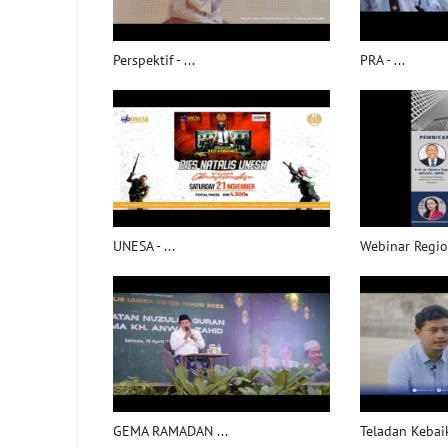
Perspektif - ...
PRA - ...
UNESA - ...
Webinar Region
GEMA RAMADAN ...
Teladan Kebaik