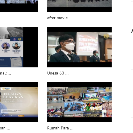
after movie ...
al: ...
Unesa 60 ...
an ...
Rumah Para ...