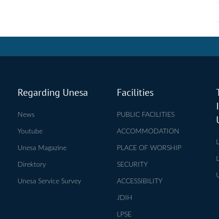
Regarding Unesa
Facilities
News
PUBLIC FACILITIES
Youtube
ACCOMMODATION
Unesa Magazine
PLACE OF WORSHIP
Direktory
SECURITY
Unesa Service Survey
ACCESSIBILITY
JDIH
LPSE