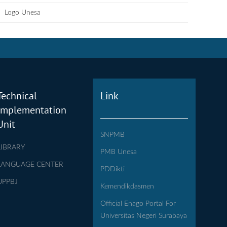
Logo Unesa
Technical
Link
Implementation
Unit
SNPMB
LIBRARY
PMB Unesa
LANGUAGE CENTER
PDDikti
UPPBJ
Kemendikdasmen
Official Enago Portal For
Universitas Negeri Surabaya