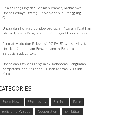
Belajar Langsung dari Seniman Prancis, Mahasiswa
Unesa Perkaya Strategi Berkarya Seni di Panggung
Global
Unesa dan Pemkab Bondowoso Gelar Program Pelatihan
Life Skill, Fokus Penguatan SDM hingga Ekonomi Desa
Perkuat Mutu dan Relevansi, PG PAUD Unesa Magetan
Libatkan Guru dalam Pengembangan Pembelajaran
Berbasis Budaya Lokal
Unesa dan D\'Consulting Jajaki Kolaborasi Penguatan
Kompetensi dan Kesiapan Lulusan Memasuki Dunia
Kerja
CATEGORIES
Unesa News
Uncategory
Seminar
Race
Yudisium / Wisuda
Cooperation
Exhibition