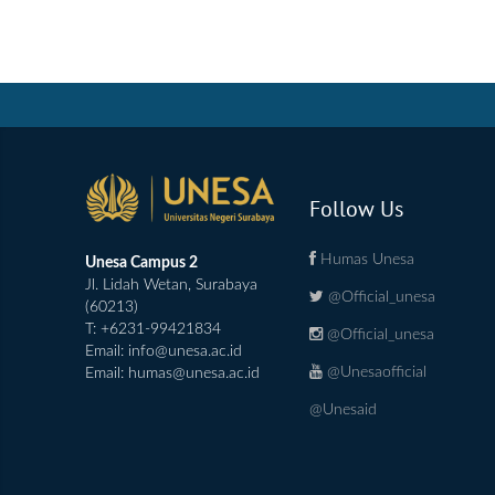
Follow Us
Humas Unesa
Unesa Campus 2
Jl. Lidah Wetan, Surabaya
@Official_unesa
(60213)
T: +6231-99421834
@Official_unesa
Email:
info@unesa.ac.id
@Unesaofficial
Email:
humas@unesa.ac.id
@Unesaid