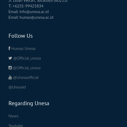
Jl. Lidah Wetan, Surabaya (60213)
T: +6231-99421834
Email:
info@unesa.ac.id
Email:
humas@unesa.ac.id
Follow Us
Humas Unesa
@Official_unesa
@Official_unesa
@Unesaofficial
@Unesaid
Regarding Unesa
News
Youtube