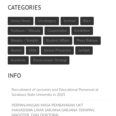
CATEGORIES
Unesa News
Uncategory
Seminar
Race
Yudisium / Wisuda
Cooperation
Exhibition
Sbmptn / Snmptn
Student Affairs
Press Release
Alumni
Utbk
Sarana Prasarana
Sertijab
Academic
Perencanaan Strategi
INFO
Recruitment of Lecturers and Educational Personnel at
Surabaya State University in 2025
PERPANJANGAN MASA PEMBAYARAN UKT
MAHASISWA LAMA SARJANA/SARJANA TERAPAN,
MAGISTER, DAN DOKTORAL