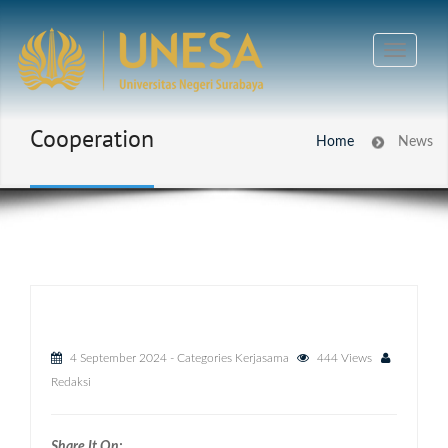
Cooperation
Home
News
4 September 2024
- Categories
Kerjasama
444 Views
Redaksi
Share It On: