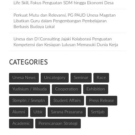
Life Skill, Fokus Penguatan SDM hingga Ekonomi Desa
Perkuat Mutu dan Relevansi, PG PAUD Unesa Magetan
Libatkan Guru dalam Pengembangan Pembelajaran
Berbasis Budaya Lokal
Unesa dan D\'Consulting Jajaki Kolaborasi Penguatan
Kompetensi dan Kesiapan Lulusan Memasuki Dunia Kerja
CATEGORIES
Unesa News
Uncategory
Seminar
Race
Yudisium / Wisuda
Cooperation
Exhibition
Sbmptn / Snmptn
Student Affairs
Press Release
Alumni
Utbk
Sarana Prasarana
Sertijab
Academic
Perencanaan Strategi