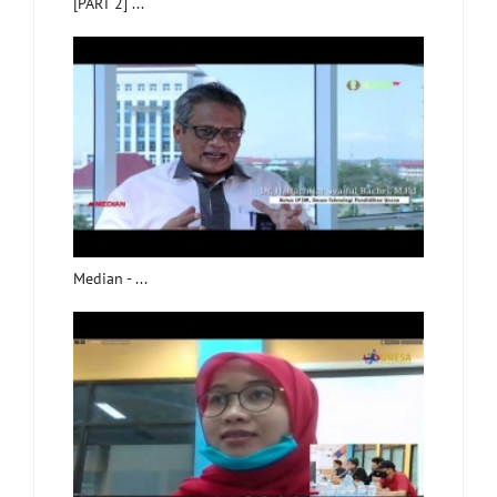
[PART 2] ...
Median - ...