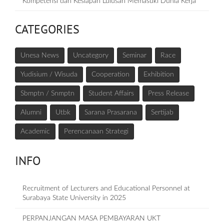
Kompetensi dan Kesiapan Lulusan Memasuki Dunia Kerja
CATEGORIES
Unesa News
Uncategory
Seminar
Race
Yudisium / Wisuda
Cooperation
Exhibition
Sbmptn / Snmptn
Student Affairs
Press Release
Alumni
Utbk
Sarana Prasarana
Sertijab
Academic
Perencanaan Strategi
INFO
Recruitment of Lecturers and Educational Personnel at
Surabaya State University in 2025
PERPANJANGAN MASA PEMBAYARAN UKT