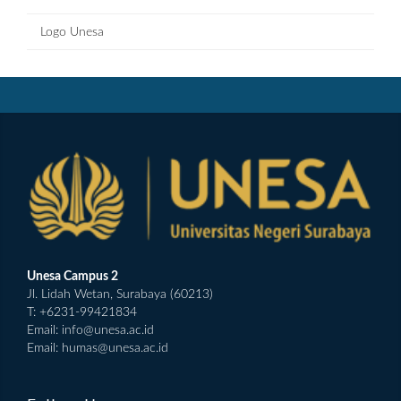
Logo Unesa
Unesa Campus 2
Jl. Lidah Wetan, Surabaya (60213)
T: +6231-99421834
Email:
info@unesa.ac.id
Email:
humas@unesa.ac.id