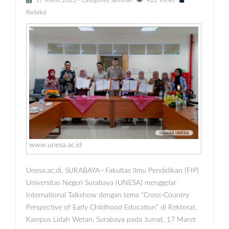
17 Maret 2023
- Categories
Seminar
422 Views
Redaksi
www.unesa.ac.id
Unesa.ac.di, SURABAYA—Fakultas Ilmu Pendidikan (FIP)
Universitas Negeri Surabaya (UNESA) menggelar
International Talkshow dengan tema “Cross-Country
Perspective of Early Childhood Education” di Rektorat,
Kampus Lidah Wetan, Surabaya pada Jumat, 17 Maret