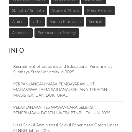
Sbmptn / Snmptn
Student Affairs
Press Release
Alumni
Utbk
Sarana Prasarana
Sertijab
Academic
Perencanaan Strategi
INFO
Recruitment of Lecturers and Educational Personnel at
Surabaya State University in 2025
PERPANJANGAN MASA PEMBAYARAN UKT
MAHASISWA LAMA SARJANA/SARJANA TERAPAN,
MAGISTER, DAN DOKTORAL
PELAKSANAAN TES WAWANCARA SELEKSI
PENERIMAAN DOSEN UNESA PTNBH TAHUN 2025
Hasil Seleksi Administrasi Seleksi Penerimaan Dosen Unesa
PTNBH Tahun 2025