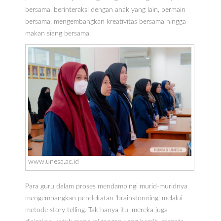
bersama, berinteraksi dengan anak yang lain, bermain
bersama, mengembangkan kreativitas bersama hingga
makan siang bersama.
www.unesa.ac.id
Para guru dalam proses mendampingi murid-muridnya
mengembangkan pendekatan ‘brainstorming’ melalui
metode story telling. Tak hanya itu, mereka juga