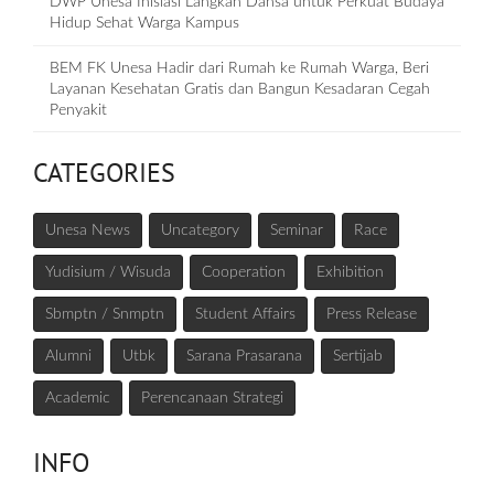
DWP Unesa Inisiasi Langkah Dansa untuk Perkuat Budaya
Hidup Sehat Warga Kampus
BEM FK Unesa Hadir dari Rumah ke Rumah Warga, Beri
Layanan Kesehatan Gratis dan Bangun Kesadaran Cegah
Penyakit
CATEGORIES
Unesa News
Uncategory
Seminar
Race
Yudisium / Wisuda
Cooperation
Exhibition
Sbmptn / Snmptn
Student Affairs
Press Release
Alumni
Utbk
Sarana Prasarana
Sertijab
Academic
Perencanaan Strategi
INFO