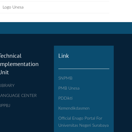
Logo Unesa
Technical
Link
Implementation
Unit
SNPMB
LIBRARY
PMB Unesa
LANGUAGE CENTER
PDDikti
UPPBJ
Kemendikdasmen
Official Enago Portal For
Universitas Negeri Surabaya