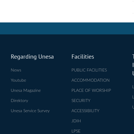
Regarding Unesa
Facilities
News
PUBLIC FACILITIES
Youtube
ACCOMMODATION
Unesa Magazine
PLACE OF WORSHIP
Direktory
SECURITY
Unesa Service Survey
ACCESSIBILITY
JDIH
LPSE