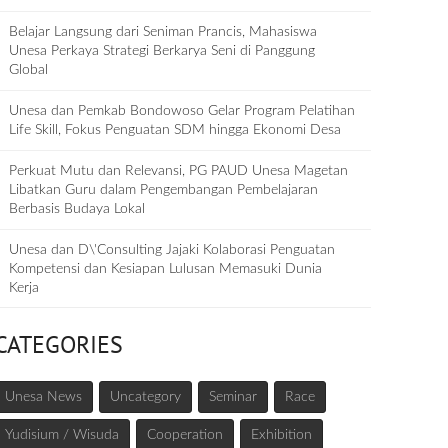
Belajar Langsung dari Seniman Prancis, Mahasiswa
Unesa Perkaya Strategi Berkarya Seni di Panggung
Global
Unesa dan Pemkab Bondowoso Gelar Program Pelatihan
Life Skill, Fokus Penguatan SDM hingga Ekonomi Desa
Perkuat Mutu dan Relevansi, PG PAUD Unesa Magetan
Libatkan Guru dalam Pengembangan Pembelajaran
Berbasis Budaya Lokal
Unesa dan D\'Consulting Jajaki Kolaborasi Penguatan
Kompetensi dan Kesiapan Lulusan Memasuki Dunia
Kerja
CATEGORIES
Unesa News
Uncategory
Seminar
Race
Yudisium / Wisuda
Cooperation
Exhibition