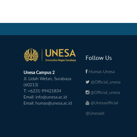
Follow Us
Humas Unesa
Unesa Campus 2
Jl. Lidah Wetan, Surabaya
@Official_unesa
(60213)
T: +6231-99421834
@Official_unesa
Email:
info@unesa.ac.id
@Unesaofficial
Email:
humas@unesa.ac.id
@Unesaid