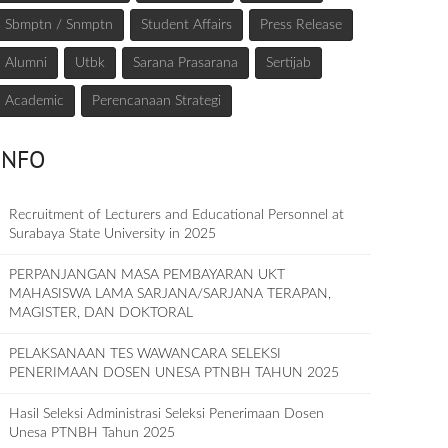
Sbmptn / Snmptn
Student Affairs
Press Release
Alumni
Utbk
Sarana Prasarana
Sertijab
Academic
Perencanaan Strategi
INFO
Recruitment of Lecturers and Educational Personnel at
Surabaya State University in 2025
PERPANJANGAN MASA PEMBAYARAN UKT
MAHASISWA LAMA SARJANA/SARJANA TERAPAN,
MAGISTER, DAN DOKTORAL
PELAKSANAAN TES WAWANCARA SELEKSI
PENERIMAAN DOSEN UNESA PTNBH TAHUN 2025
Hasil Seleksi Administrasi Seleksi Penerimaan Dosen
Unesa PTNBH Tahun 2025