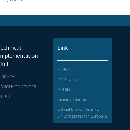
Logo Unesa
Technical
Link
Implementation
Unit
SNPMB
LIBRARY
PMB Unesa
LANGUAGE CENTER
PDDikti
UPPBJ
Kemendikdasmen
Official Enago Portal For
Universitas Negeri Surabaya