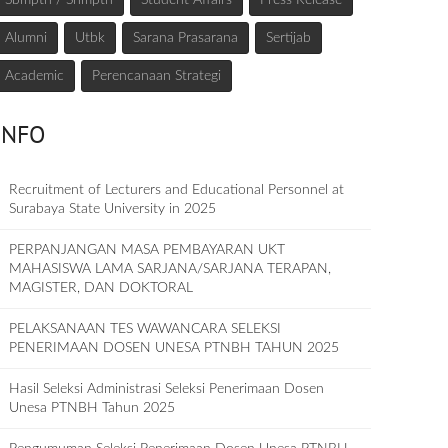
Sbmptn / Snmptn
Student Affairs
Press Release
Alumni
Utbk
Sarana Prasarana
Sertijab
Academic
Perencanaan Strategi
INFO
Recruitment of Lecturers and Educational Personnel at
Surabaya State University in 2025
PERPANJANGAN MASA PEMBAYARAN UKT
MAHASISWA LAMA SARJANA/SARJANA TERAPAN,
MAGISTER, DAN DOKTORAL
PELAKSANAAN TES WAWANCARA SELEKSI
PENERIMAAN DOSEN UNESA PTNBH TAHUN 2025
Hasil Seleksi Administrasi Seleksi Penerimaan Dosen
Unesa PTNBH Tahun 2025