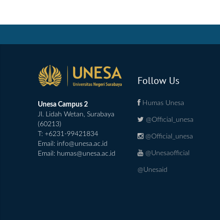
Follow Us
Humas Unesa
Unesa Campus 2
Jl. Lidah Wetan, Surabaya
@Official_unesa
(60213)
T: +6231-99421834
@Official_unesa
Email:
info@unesa.ac.id
@Unesaofficial
Email:
humas@unesa.ac.id
@Unesaid