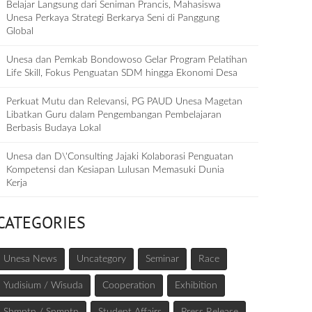
Belajar Langsung dari Seniman Prancis, Mahasiswa
Unesa Perkaya Strategi Berkarya Seni di Panggung
Global
Unesa dan Pemkab Bondowoso Gelar Program Pelatihan
Life Skill, Fokus Penguatan SDM hingga Ekonomi Desa
Perkuat Mutu dan Relevansi, PG PAUD Unesa Magetan
Libatkan Guru dalam Pengembangan Pembelajaran
Berbasis Budaya Lokal
Unesa dan D\'Consulting Jajaki Kolaborasi Penguatan
Kompetensi dan Kesiapan Lulusan Memasuki Dunia
Kerja
CATEGORIES
Unesa News
Uncategory
Seminar
Race
Yudisium / Wisuda
Cooperation
Exhibition