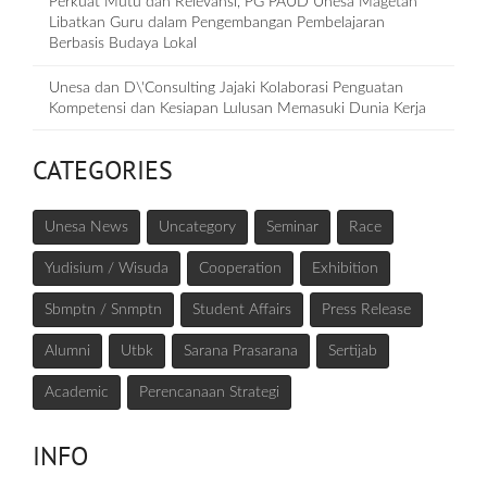
Perkuat Mutu dan Relevansi, PG PAUD Unesa Magetan
Libatkan Guru dalam Pengembangan Pembelajaran
Berbasis Budaya Lokal
Unesa dan D\'Consulting Jajaki Kolaborasi Penguatan
Kompetensi dan Kesiapan Lulusan Memasuki Dunia Kerja
CATEGORIES
Unesa News
Uncategory
Seminar
Race
Yudisium / Wisuda
Cooperation
Exhibition
Sbmptn / Snmptn
Student Affairs
Press Release
Alumni
Utbk
Sarana Prasarana
Sertijab
Academic
Perencanaan Strategi
INFO