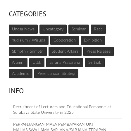
CATEGORIES
Unesa News
Uncategory
Seminar
Race
Yudisium / Wisuda
Cooperation
Exhibition
Sbmptn / Snmptn
Student Affairs
Press Release
Alumni
Utbk
Sarana Prasarana
Sertijab
Academic
Perencanaan Strategi
INFO
Recruitment of Lecturers and Educational Personnel at
Surabaya State University in 2025
PERPANJANGAN MASA PEMBAYARAN UKT
MAHASISWA LAMA SARJANA/SARJANA TERAPAN,