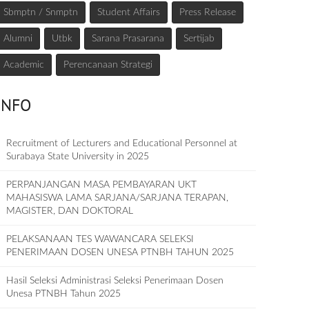
Sbmptn / Snmptn
Student Affairs
Press Release
Alumni
Utbk
Sarana Prasarana
Sertijab
Academic
Perencanaan Strategi
INFO
Recruitment of Lecturers and Educational Personnel at
Surabaya State University in 2025
PERPANJANGAN MASA PEMBAYARAN UKT
MAHASISWA LAMA SARJANA/SARJANA TERAPAN,
MAGISTER, DAN DOKTORAL
PELAKSANAAN TES WAWANCARA SELEKSI
PENERIMAAN DOSEN UNESA PTNBH TAHUN 2025
Hasil Seleksi Administrasi Seleksi Penerimaan Dosen
Unesa PTNBH Tahun 2025