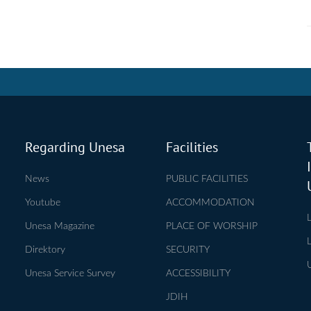
Regarding Unesa
Facilities
News
PUBLIC FACILITIES
Youtube
ACCOMMODATION
Unesa Magazine
PLACE OF WORSHIP
Direktory
SECURITY
Unesa Service Survey
ACCESSIBILITY
JDIH