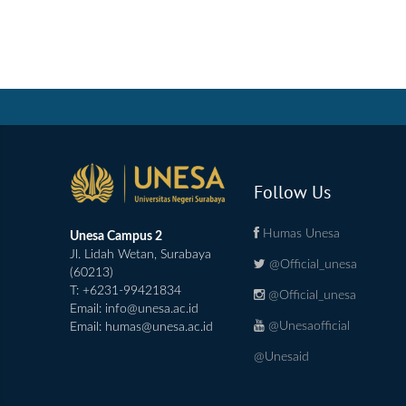
Follow Us
Humas Unesa
Unesa Campus 2
Jl. Lidah Wetan, Surabaya
@Official_unesa
(60213)
T: +6231-99421834
@Official_unesa
Email:
info@unesa.ac.id
@Unesaofficial
Email:
humas@unesa.ac.id
@Unesaid