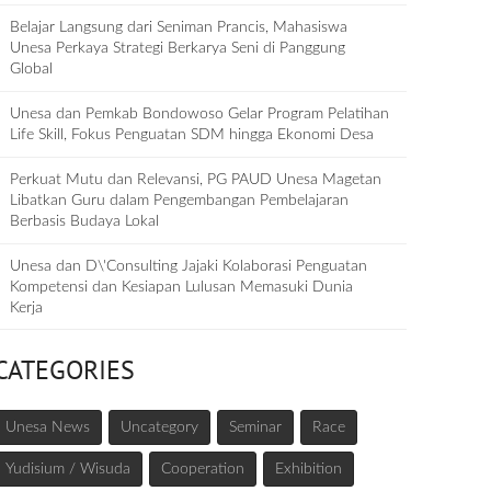
Belajar Langsung dari Seniman Prancis, Mahasiswa
Unesa Perkaya Strategi Berkarya Seni di Panggung
Global
Unesa dan Pemkab Bondowoso Gelar Program Pelatihan
Life Skill, Fokus Penguatan SDM hingga Ekonomi Desa
Perkuat Mutu dan Relevansi, PG PAUD Unesa Magetan
Libatkan Guru dalam Pengembangan Pembelajaran
Berbasis Budaya Lokal
Unesa dan D\'Consulting Jajaki Kolaborasi Penguatan
Kompetensi dan Kesiapan Lulusan Memasuki Dunia
Kerja
CATEGORIES
Unesa News
Uncategory
Seminar
Race
Yudisium / Wisuda
Cooperation
Exhibition