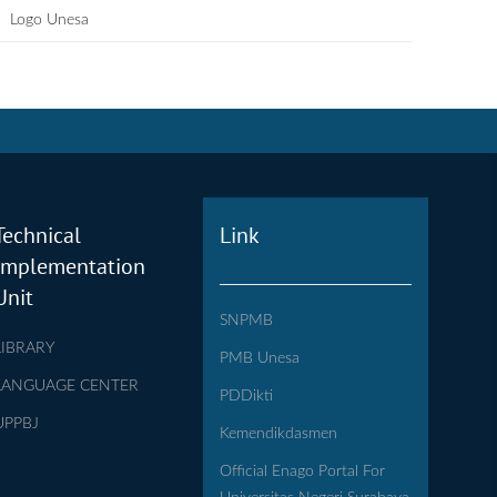
Logo Unesa
Technical
Link
Implementation
Unit
SNPMB
LIBRARY
PMB Unesa
LANGUAGE CENTER
PDDikti
UPPBJ
Kemendikdasmen
Official Enago Portal For