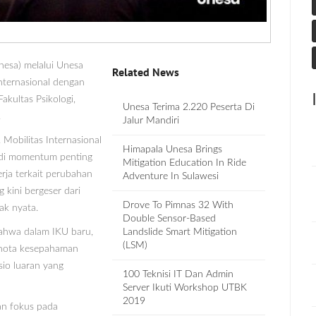
nesa) melalui Unesa
Related News
nternasional dengan
kultas Psikologi,
Unesa Terima 2.220 Peserta Di
.
Jalur Mandiri
 Mobilitas Internasional
Himapala Unesa Brings
adi momentum penting
Mitigation Education In Ride
rja terkait perubahan
Adventure In Sulawesi
 kini bergeser dari
Drove To Pimnas 32 With
ak nyata.
Double Sensor-Based
ahwa dalam IKU baru,
Landslide Smart Mitigation
(LSM)
a nota kesepahaman
sio luaran yang
100 Teknisi IT Dan Admin
Server Ikuti Workshop UTBK
2019
dan fokus pada