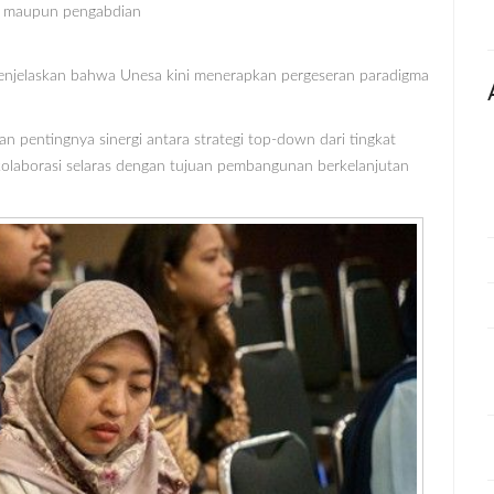
a, maupun pengabdian
menjelaskan bahwa Unesa kini menerapkan pergeseran paradigma
n pentingnya sinergi antara strategi top-down dari tingkat
p kolaborasi selaras dengan tujuan pembangunan berkelanjutan