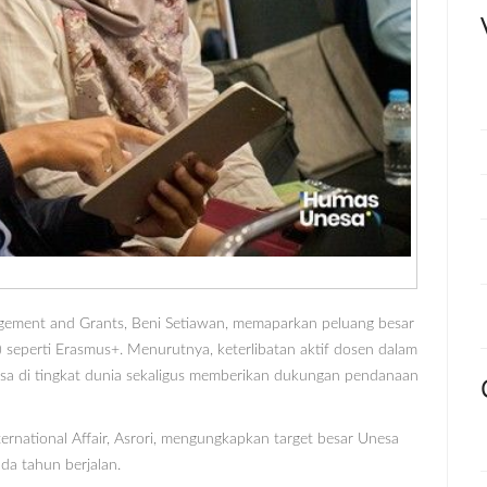
agement and Grants, Beni Setiawan, memaparkan peluang besar
s) seperti Erasmus+. Menurutnya, keterlibatan aktif dosen dalam
sa di tingkat dunia sekaligus memberikan dukungan pendanaan
nternational Affair, Asrori, mengungkapkan target besar Unesa
a tahun berjalan.