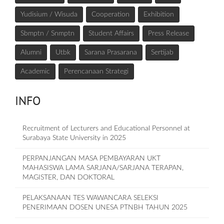
Yudisium / Wisuda
Cooperation
Exhibition
Sbmptn / Snmptn
Student Affairs
Press Release
Alumni
Utbk
Sarana Prasarana
Sertijab
Academic
Perencanaan Strategi
INFO
Recruitment of Lecturers and Educational Personnel at
Surabaya State University in 2025
PERPANJANGAN MASA PEMBAYARAN UKT
MAHASISWA LAMA SARJANA/SARJANA TERAPAN,
MAGISTER, DAN DOKTORAL
PELAKSANAAN TES WAWANCARA SELEKSI
PENERIMAAN DOSEN UNESA PTNBH TAHUN 2025