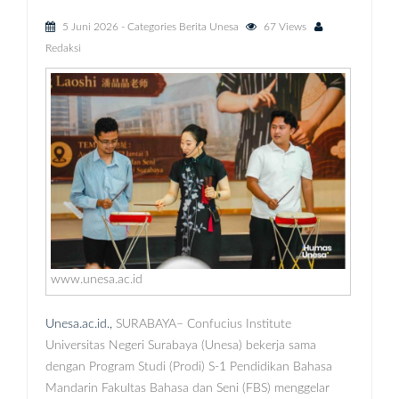
5 Juni 2026
- Categories
Berita Unesa
67 Views
Redaksi
www.unesa.ac.id
Unesa.ac.id.,
SURABAYA– Confucius Institute
Universitas Negeri Surabaya (Unesa) bekerja sama
dengan Program Studi (Prodi) S-1 Pendidikan Bahasa
Mandarin Fakultas Bahasa dan Seni (FBS) menggelar