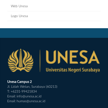
Web Unesa
Logo Unesa
Unesa Campus 2
Jl. Lidah Wetan, Surabaya (60213)
T: +6231-99421834
Email:
info@unesa.ac.id
Email:
humas@unesa.ac.id